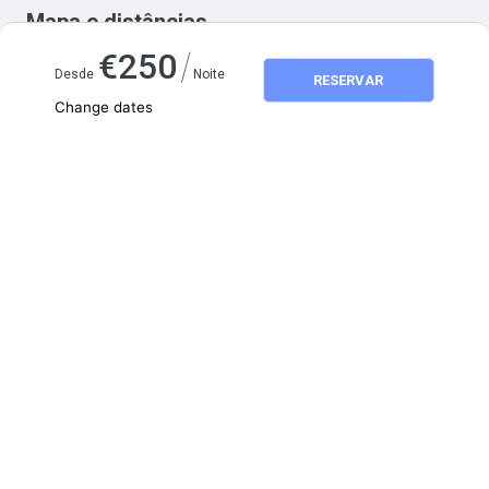
Mapa e distâncias
/
€
250
Desde
Noite
RESERVAR
Change dates
Adults
2
Children
0
agosto 2026
SEG
TER
QUA
QUI
SEX
SÁB
DOM
1
2
3
4
5
6
7
8
9
10
11
12
13
14
15
16
17
18
19
20
21
22
23